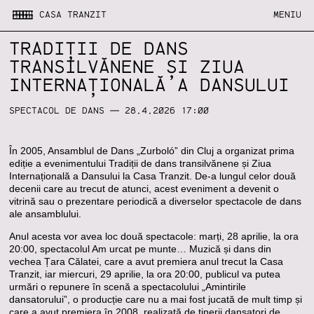
CASA TRANZIT
MENIU
TRADIȚII DE DANS
TRANSILVĂNENE ȘI ZIUA
INTERNAȚIONALĂ A DANSULUI
SPECTACOL DE DANS
— 28.4.2026 17:00
În 2005, Ansamblul de Dans „Zurboló” din Cluj a organizat prima
ediție a evenimentului Tradiții de dans transilvănene și Ziua
Internațională a Dansului la Casa Tranzit. De-a lungul celor două
decenii care au trecut de atunci, acest eveniment a devenit o
vitrină sau o prezentare periodică a diverselor spectacole de dans
ale ansamblului.
Anul acesta vor avea loc două spectacole: marți, 28 aprilie, la ora
20:00, spectacolul Am urcat pe munte… Muzică și dans din
vechea Țara Călatei, care a avut premiera anul trecut la Casa
Tranzit, iar miercuri, 29 aprilie, la ora 20:00, publicul va putea
urmări o repunere în scenă a spectacolului „Amintirile
dansatorului”, o producție care nu a mai fost jucată de mult timp și
care a avut premiera în 2008, realizată de tinerii dansatori de